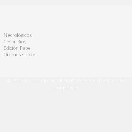
Necrológicos
César Ríos
Edición Papel
Quienes somos
© 2015 Your Company. All Rights Reserved. Designed By
JoomShaper