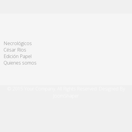
Necrológicos
César Ríos
Edición Papel
Quienes somos
© 2015 Your Company. All Rights Reserved. Designed By
JoomShaper