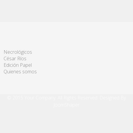
Necrológicos
César Ríos
Edición Papel
Quienes somos
© 2015 Your Company. All Rights Reserved. Designed By
JoomShaper