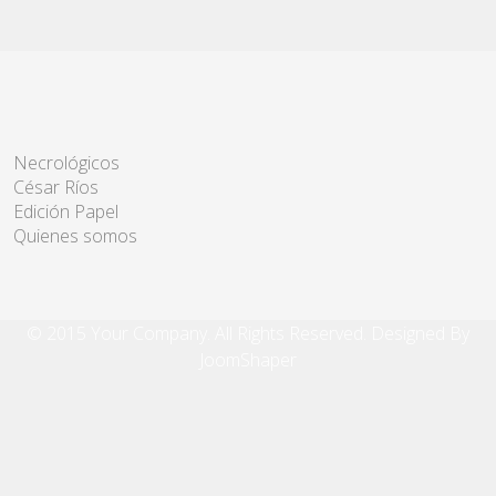
Necrológicos
César Ríos
Edición Papel
Quienes somos
© 2015 Your Company. All Rights Reserved. Designed By
JoomShaper