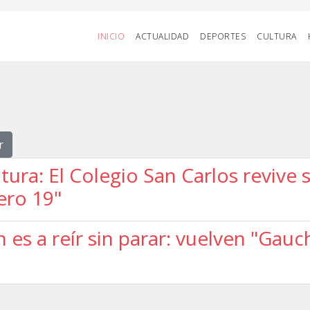
INICIO
ACTUALIDAD
DEPORTES
CULTURA
r
ura: El Colegio San Carlos revive 
ero 19"
ón es a reír sin parar: vuelven "Gau