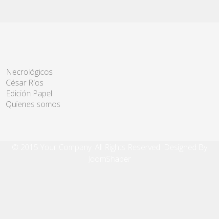
Necrológicos
César Ríos
Edición Papel
Quienes somos
© 2015 Your Company. All Rights Reserved. Designed By
JoomShaper