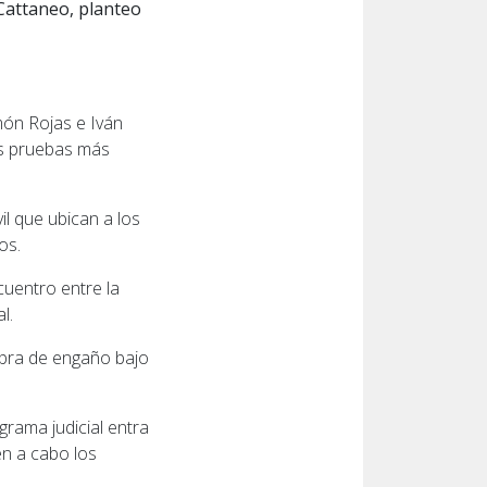
 Cattaneo, planteo
món Rojas e Iván
las pruebas más
il que ubican a los
os.
cuentro entre la
l.
obra de engaño bajo
rama judicial entra
en a cabo los