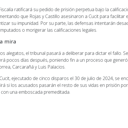
Fiscalía ratificará su pedido de prisión perpetua bajo la califica
mentando que Rojas y Castillo asesinaron a Cucit para facilitar 
tizar su impunidad. Por su parte, las defensas intentarán desac
 imputados o morigerar las calificaciones legales.
la mira
os alegatos, el tribunal pasará a deliberar para dictar el fallo. S
rá pocos días después, poniendo fin a un proceso que generó 
orrea, Carcarañá y Luis Palacios.
ucit, ejecutado de cinco disparos el 30 de julio de 2024, se en
irá si los acusados pasarán el resto de sus vidas en prisión po
ia con una emboscada premeditada.
ior: Caso Sofía Delgado: Desestiman pedido de la def