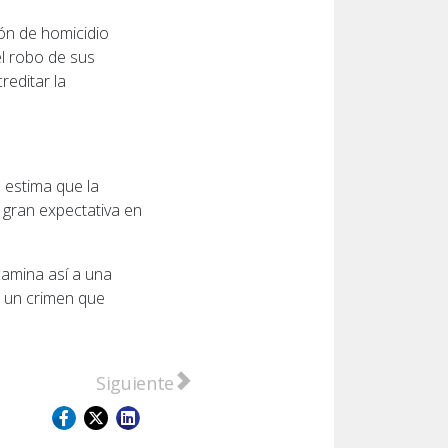
ción de homicidio
el robo de sus
reditar la
e estima que la
gran expectativa en
camina así a una
r un crimen que
ensa de Eduardo Mordini de ser investigado por encub
Artículo siguiente: La Justicia de San Lore
Siguiente