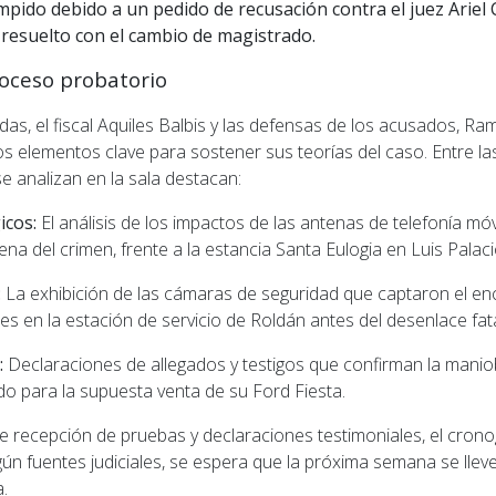
mpido debido a un pedido de recusación contra el juez Ariel
 resuelto con el cambio de magistrado.
roceso probatorio
as, el fiscal Aquiles Balbis y las defensas de los acusados, Ra
los elementos clave para sostener sus teorías del caso. Entre 
e analizan en la sala destacan:
icos:
El análisis de los impactos de las antenas de telefonía móv
na del crimen, frente a la estancia Santa Eulogia en Luis Palaci
:
La exhibición de las cámaras de seguridad que captaron el en
res en la estación de servicio de Roldán antes del desenlace fata
:
Declaraciones de allegados y testigos que confirman la mani
tado para la supuesta venta de su Ford Fiesta.
e recepción de pruebas y declaraciones testimoniales, el cronog
egún fuentes judiciales, se espera que la próxima semana se llev
.