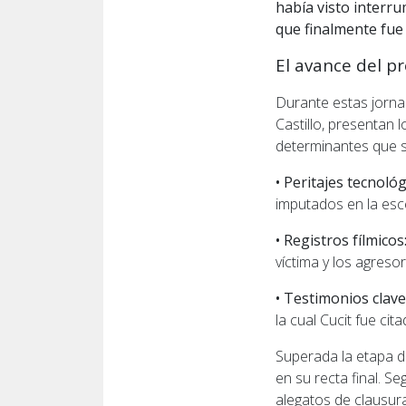
había visto interru
que finalmente fue
El avance del p
Durante estas jornad
Castillo, presentan 
determinantes que s
• Peritajes tecnológ
imputados en la esce
• Registros fílmicos
víctima y los agreso
• Testimonios clave
la cual Cucit fue ci
Superada la etapa d
en su recta final. S
alegatos de clausura