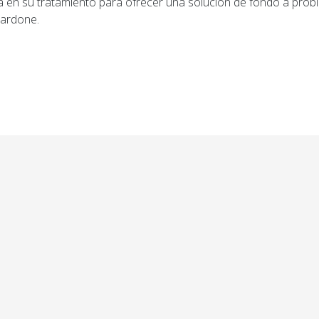
rá en su tratamiento para ofrecer una solución de fondo a prob
cardone.
ior: La Municipalidad de San Lorenzo abonó el medio 