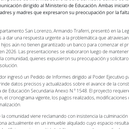
nicación dirigido al Ministerio de Educación. Ambas iniciat
padres y madres que expresaron su preocupación por la falt
epartamento San Lorenzo, Armando Traferri, presentó en la Leg
as a dar una respuesta urgente a la problemática que atraviesa
 hijos aún no tienen garantizado un banco para comenzar el pr
 en 2026. Las presentaciones se elaboraron luego de mantener
 la comunidad, quienes expusieron su preocupación y solicit
solución.
dor ingresó un Pedido de Informes dirigido al Poder Ejecutivo p
rinde datos precisos y actualizados sobre el avance de la cons
ela de Educación Secundaria Anexo N.º 1548. El proyecto requie
n, el cronograma vigente, los pagos realizados, modificaciones 
nalización.
e la comunidad viene reclamando con insistencia la culminación 
ona actualmente en un inmueble alquilado cuyo espacio resulta 