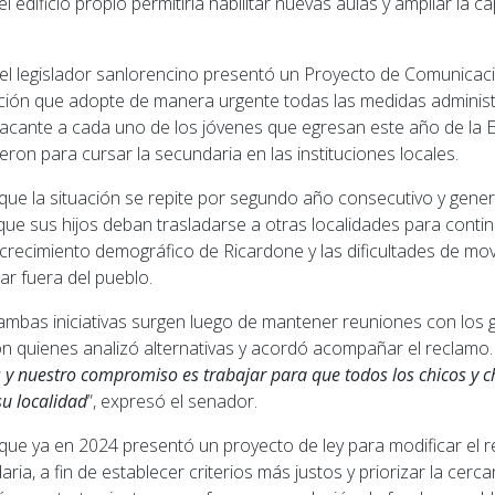
 edificio propio permitiría habilitar nuevas aulas y ampliar la 
 el legislador sanlorencino presentó un Proyecto de Comunicaci
ción que adopte de manera urgente todas las medidas administ
acante a cada uno de los jóvenes que egresan este año de la E
ieron para cursar la secundaria en las instituciones locales.
que la situación se repite por segundo año consecutivo y gener
que sus hijos deban trasladarse a otras localidades para contin
crecimiento demográfico de Ricardone y las dificultades de movi
iar fuera del pueblo.
 ambas iniciativas surgen luego de mantener reuniones con los
 quienes analizó alternativas y acordó acompañar el reclamo. 
 y nuestro compromiso es trabajar para que todos los chicos y c
u localidad
”, expresó el senador.
 que ya en 2024 presentó un proyecto de ley para modificar el 
ia, a fin de establecer criterios más justos y priorizar la cercan