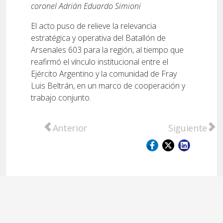
coronel Adrián Eduardo Simioni
El acto puso de relieve la relevancia
estratégica y operativa del Batallón de
Arsenales 603 para la región, al tiempo que
reafirmó el vínculo institucional entre el
Ejército Argentino y la comunidad de Fray
Luis Beltrán, en un marco de cooperación y
trabajo conjunto.
Artículo anterior: Traferri presentó proyec
Artículo sigu
Anterior
Siguiente