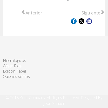
Artículo anterior: Arranca en Funes el Saló
Artículo sigu
Anterior
Siguiente
Necrológicos
César Ríos
Edición Papel
Quienes somos
© 2015 Your Company. All Rights Reserved. Designed By
JoomShaper