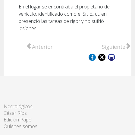
En el lugar se encontraba el propietario del
vehículo, identificado como el Sr. E., quien
presenció las tareas de rigor y no sufrió
lesiones.
Artículo anterior: San Lorenzo: Despliegue po
Artículo sigu
Anterior
Siguiente
Necrológicos
César Ríos
Edición Papel
Quienes somos