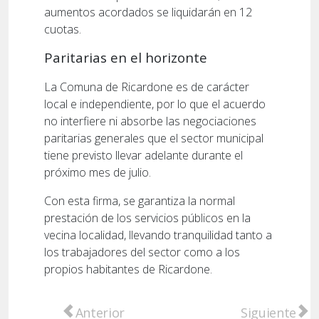
aumentos acordados se liquidarán en 12
cuotas.
Paritarias en el horizonte
La Comuna de Ricardone es de carácter
local e independiente, por lo que el acuerdo
no interfiere ni absorbe las negociaciones
paritarias generales que el sector municipal
tiene previsto llevar adelante durante el
próximo mes de julio.
Con esta firma, se garantiza la normal
prestación de los servicios públicos en la
vecina localidad, llevando tranquilidad tanto a
los trabajadores del sector como a los
propios habitantes de Ricardone.
Artículo anterior: Caen tres hombres tras 
Artículo sigu
Anterior
Siguiente