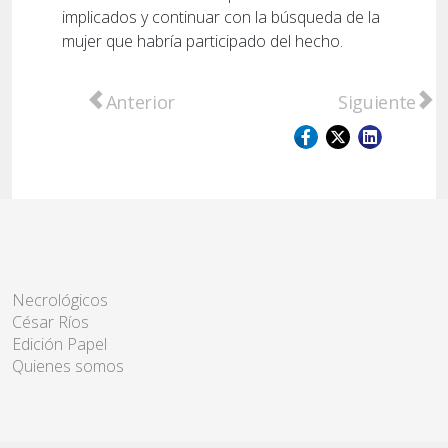
implicados y continuar con la búsqueda de la
mujer que habría participado del hecho.
Artículo anterior: Tensión en Fray Luis Be
Artículo sigu
Anterior
Siguiente
Necrológicos
César Ríos
Edición Papel
Quienes somos