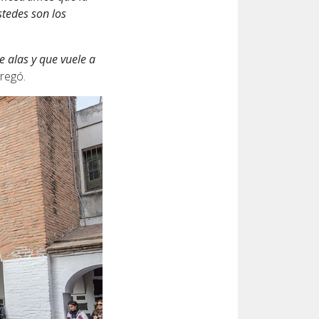
stedes son los
e alas y que vuele a
gregó.