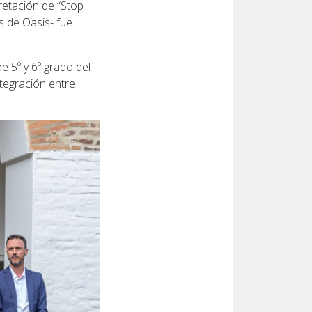
retación de “Stop
s de Oasis- fue
e 5º y 6º grado del
ntegración entre