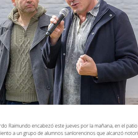
rdo Raimundo encabezó este jueves por la mañana, en el patio
miento a un grupo de alumnos sanlorencinos que alcanzó notor