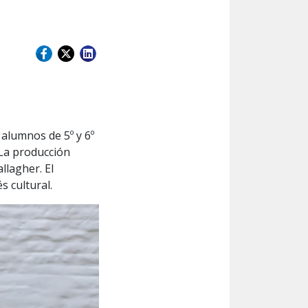
 alumnos de 5º y 6º
 La producción
llagher. El
s cultural.