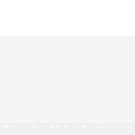
ior: Puerto General San Martín. Histórica inversión mu
2015 Your Company. All Rights Reserved. Designed By JoomSha