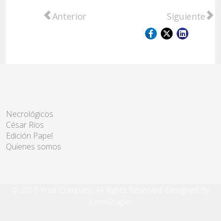
Artículo anterior: Raimundo distinguió a 
Artículo sigu
Anterior
Siguiente
Necrológicos
César Ríos
Edición Papel
Quienes somos
© 2015 Your Company. All Rights Reserved. Designed By
JoomShaper