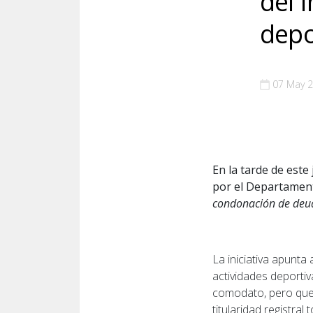
del 
depo
07 May 
En la tarde de este
por el Departament
condonación de deud
La iniciativa apunta 
actividades deporti
comodato, pero que 
titularidad registra