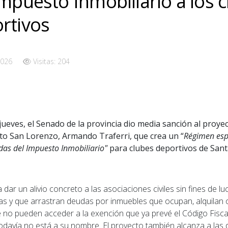
Impuesto Inmobiliario a los 
rtivos
2026
Visitas: 204
 jueves, el Senado de la provincia dio media sanción al proyec
o San Lorenzo, Armando Traferri, que crea un “
Régimen esp
as del Impuesto Inmobiliario"
para clubes deportivos de Sant
a dar un alivio concreto a las asociaciones civiles sin fines de l
vas y que arrastran deudas por inmuebles que ocupan, alquilan 
no pueden acceder a la exención que ya prevé el Código Fisca
l todavía no está a su nombre. El proyecto también alcanza a la