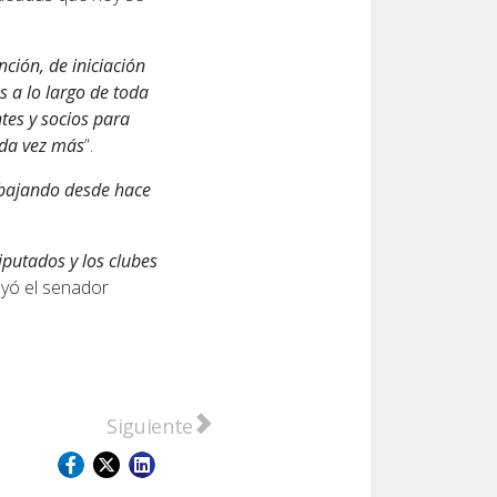
ción, de iniciación
s a lo largo de toda
tes y socios para
ada vez más
”.
bajando desde hace
putados y los clubes
uyó el senador
nsporte interurbano
Artículo siguiente: Detienen en San Loren
Siguiente