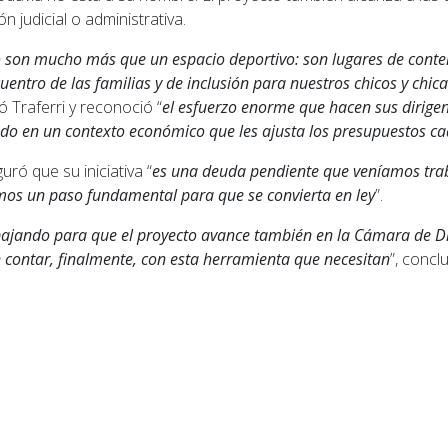
n judicial o administrativa.
o son mucho más que un espacio deportivo: son lugares de conten
uentro de las familias y de inclusión para nuestros chicos y chica
ó Traferri y reconoció “
el esfuerzo enorme que hacen sus dirigen
odo en un contexto económico que les ajusta los presupuestos c
uró que su iniciativa “
es una deuda pendiente que veníamos tra
mos un paso fundamental para que se convierta en ley
”.
ajando para que el proyecto avance también en la Cámara de Di
 contar, finalmente, con esta herramienta que necesitan
”, concl
ior: Golpe al bolsillo: rige el nuevo aumento en el tra