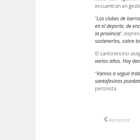
encuentran en gestió
“
Los clubes de barri
en el deporte, de enc
la provincia
”, expres
sostenerlos, sobre t
El sanlorencino aseg
varios años. Hoy da
“
Vamos a seguir trab
santafesinos puedan
peronista.
Artículo anter
Anterior