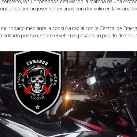
 contexto, los uniformados detuvieron la marcha de una moto
 conducida por un joven de 25 años con domicilio en la vecina lo
os del rodado mediante la consulta radial con la Central de Emerg
esultado positivo: sobre el vehículo pesaba un pedido de secue