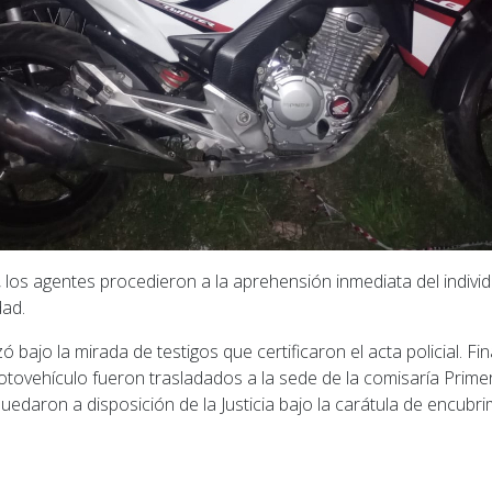
d, los agentes procedieron a la aprehensión inmediata del indivi
dad.
zó bajo la mirada de testigos que certificaron el acta policial. Fi
tovehículo fueron trasladados a la sede de la comisaría Prim
quedaron a disposición de la Justicia bajo la carátula de encubri
ior: Media sanción al proyecto de Traferri para que l