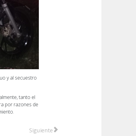
duo y al secuestro
nalmente, tanto el
era por razones de
miento.
a provincia condone deudas del Impuesto Inmobiliario a
Artículo siguiente: San Lorenzo: Detenidos 
Siguiente