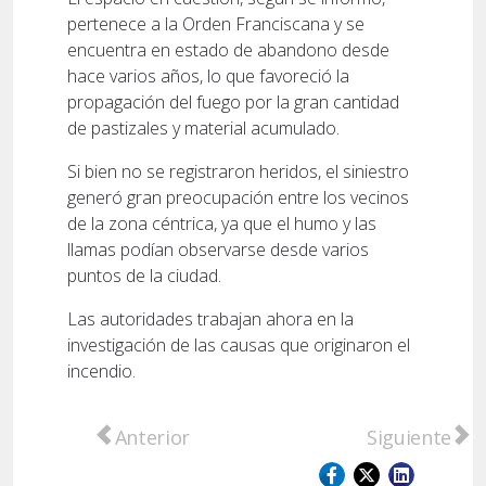
pertenece a la Orden Franciscana y se
encuentra en estado de abandono desde
hace varios años, lo que favoreció la
propagación del fuego por la gran cantidad
de pastizales y material acumulado.
Si bien no se registraron heridos, el siniestro
generó gran preocupación entre los vecinos
de la zona céntrica, ya que el humo y las
llamas podían observarse desde varios
puntos de la ciudad.
Las autoridades trabajan ahora en la
investigación de las causas que originaron el
incendio.
Artículo anterior: A 32 años del tornado qu
Artículo sig
Anterior
Siguiente