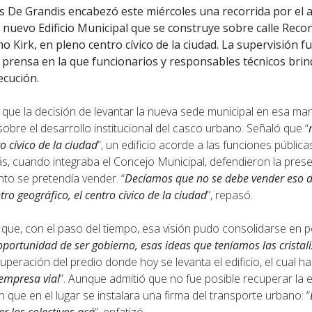
os De Grandis encabezó este miércoles una recorrida por el 
 nuevo Edificio Municipal que se construye sobre calle Reco
o Kirk, en pleno centro cívico de la ciudad. La supervisión
 prensa en la que funcionarios y responsables técnicos brin
ecución.
que la decisión de levantar la nueva sede municipal en esa m
 sobre el desarrollo institucional del casco urbano. Señaló que “
ro cívico de la ciudad
”, un edificio acorde a las funciones públic
s, cuando integraba el Concejo Municipal, defendieron la prese
o se pretendía vender. “
Decíamos que no se debe vender eso 
tro geográfico, el centro cívico de la ciudad
”, repasó.
 que, con el paso del tiempo, esa visión pudo consolidarse en po
portunidad de ser gobierno, esas ideas que teníamos las crista
cuperación del predio donde hoy se levanta el edificio, el cual h
empresa vial
”. Aunque admitió que no fue posible recuperar la e
 que en el lugar se instalara una firma del transporte urbano: “