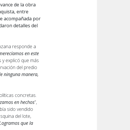
avance de la obra
nquista, entre
 fue acompañada por
daron detalles del
anzana responde a
merecíamos en este
as y explicó que más
rvación del predio
de ninguna manera,
líticas concretas.
lizamos en hechos
”,
abía sido vendido
squina del lote,
Logramos que la