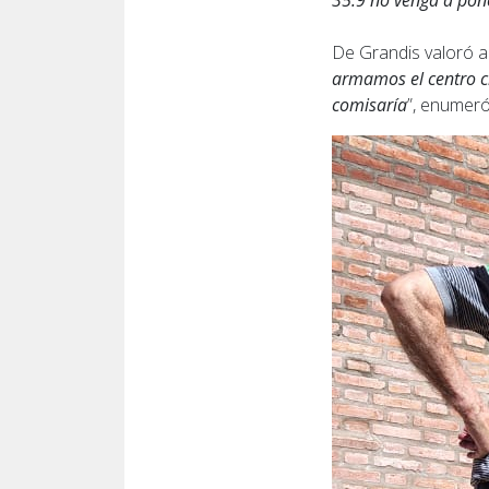
35.9 no venga a pone
De Grandis valoró ad
armamos el centro cí
comisaría
”, enumeró