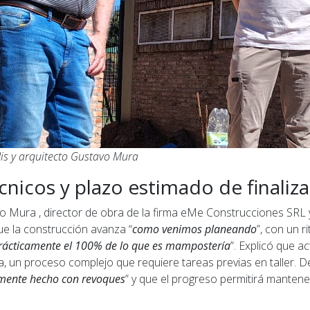
is y arquitecto Gustavo Mura
cnicos y plazo estimado de finaliz
vo Mura , director de obra de la firma eMe Construcciones SRL 
ue la construcción avanza “
como venimos planeando
”, con un 
rácticamente el 100% de lo que es mampostería
”. Explicó que a
ta, un proceso complejo que requiere tareas previas en taller. 
mente hecho con revoques
” y que el progreso permitirá manten