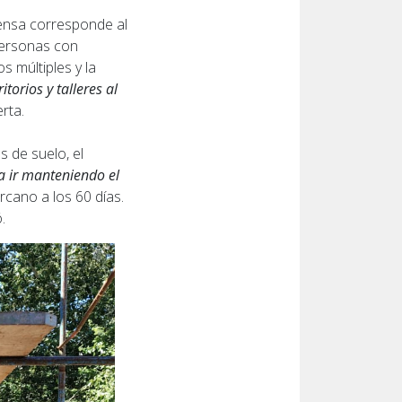
rensa corresponde al
 personas con
s múltiples y la
ritorios y talleres al
erta.
s de suelo, el
a ir manteniendo el
rcano a los 60 días.
.