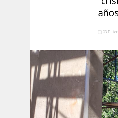
“cri
años
03 Dicie