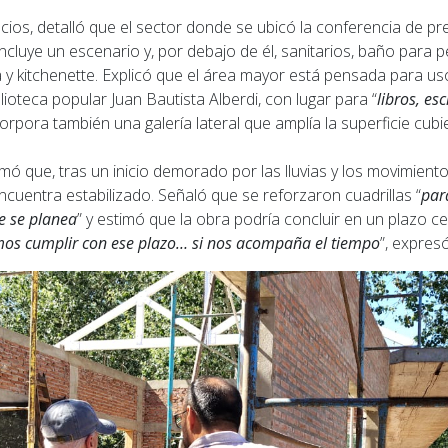
cios, detalló que el sector donde se ubicó la conferencia de p
 incluye un escenario y, por debajo de él, sanitarios, baño para
y kitchenette. Explicó que el área mayor está pensada para uso
lioteca popular Juan Bautista Alberdi, con lugar para “
libros, esc
incorpora también una galería lateral que amplía la superficie cubi
rmó que, tras un inicio demorado por las lluvias y los movimiento
cuentra estabilizado. Señaló que se reforzaron cuadrillas “
par
e se planea
” y estimó que la obra podría concluir en un plazo ce
s cumplir con ese plazo… si nos acompaña el tiempo
”, expresó