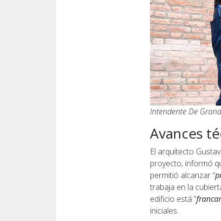
Intendente De Grand
Avances té
El arquitecto Gusta
proyecto, informó q
permitió alcanzar “
p
trabaja en la cubier
edificio está “
franca
iniciales.