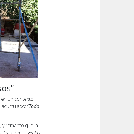
sos”
d en un contexto
 acumulado: “
Todo
”, y remarcó que la
os
” y agregó: “
En los