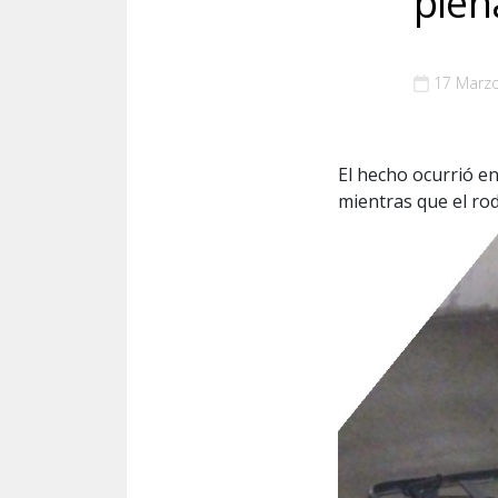
plen
17 Marz
El hecho ocurrió en
mientras que el ro