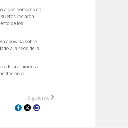
visó a dos hombres en
 sujetos iniciaron
tento de los
leta apoyada sobre
dado a la sede de la
bo de una bicicleta
umentación o
"Stop 5.0" no logra frenar el colapso logístico
Artículo siguiente: San Lorenzo: La Justic
Siguiente