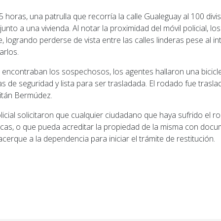
5 horas, una patrulla que recorría la calle Gualeguay al 100 di
nto a una vivienda. Al notar la proximidad del móvil policial, los
e, logrando perderse de vista entre las calles linderas pese al in
arlos.
e encontraban los sospechosos, los agentes hallaron una bicic
as de seguridad y lista para ser trasladada. El rodado fue trasla
itán Bermúdez.
licial solicitaron que cualquier ciudadano que haya sufrido el ro
ticas, o que pueda acreditar la propiedad de la misma con doc
acerque a la dependencia para iniciar el trámite de restitución.
ior: Caos en el Cordón Industrial: El debut del sistema 