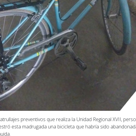
atrullajes preventivos que realiza la Unidad Regional XVII, per
estró esta madrugada una bicicleta que habría sido abandonad
uida.