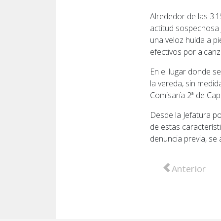
Alrededor de las 3.1
actitud sospechosa ju
una veloz huida a pi
efectivos por alcanz
En el lugar donde s
la vereda, sin medid
Comisaría 2ª de Cap
Desde la Jefatura po
de estas caracterís
denuncia previa, se 
Artículo anter
Anterior