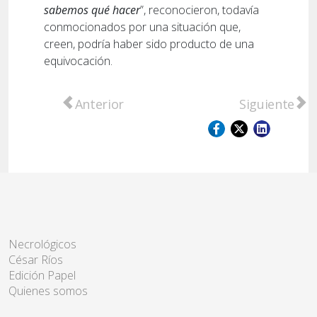
sabemos qué hacer
”, reconocieron, todavía
conmocionados por una situación que,
creen, podría haber sido producto de una
equivocación.
Artículo anterior: Homicidio de Benjamín S
Artículo sigu
Anterior
Siguiente
Necrológicos
César Ríos
Edición Papel
Quienes somos