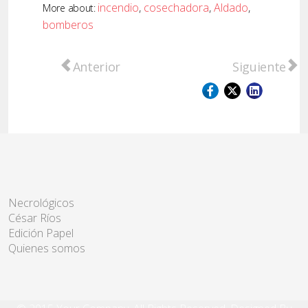
incendio
,
cosechadora
,
Aldado
,
More about:
bomberos
Artículo anterior: Este domingo se celebra
Artículo sigu
Anterior
Siguiente
Necrológicos
César Ríos
Edición Papel
Quienes somos