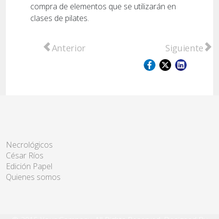
compra de elementos que se utilizarán en
clases de pilates.
Artículo anterior: Deporte, salud, educació
Artículo sigu
Anterior
Siguiente
Necrológicos
César Ríos
Edición Papel
Quienes somos