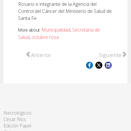
Rosario e integrante de la Agencia del
Control del Cáncer del Ministerio de Salud de
Santa Fe.
Municipalidad
,
Secretaría de
More about:
Salud
,
octubre rosa
Artículo anterior: San Lorenzo celebró la E
Artículo sigu
Anterior
Siguiente
Necrológicos
César Ríos
Edición Papel