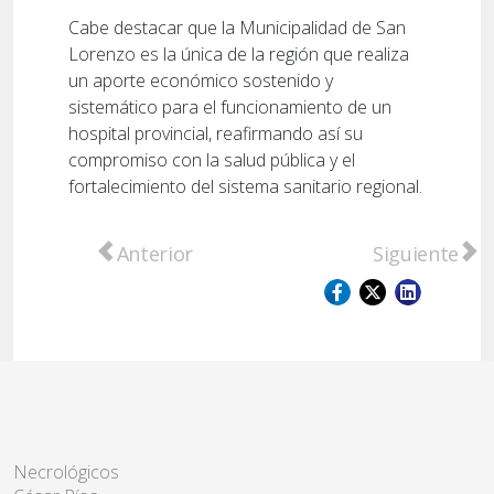
Cabe destacar que la Municipalidad de San
Lorenzo es la única de la región que realiza
un aporte económico sostenido y
sistemático para el funcionamiento de un
hospital provincial, reafirmando así su
compromiso con la salud pública y el
fortalecimiento del sistema sanitario regional.
Artículo anterior: Viento sur trajo alivio t
Artículo sig
Anterior
Siguiente
Necrológicos