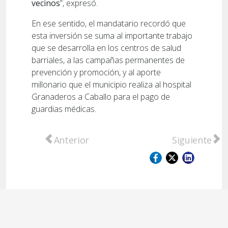
vecinos
”, expresó.
En ese sentido, el mandatario recordó que
esta inversión se suma al importante trabajo
que se desarrolla en los centros de salud
barriales, a las campañas permanentes de
prevención y promoción, y al aporte
millonario que el municipio realiza al hospital
Granaderos a Caballo para el pago de
guardias médicas.
Artículo anterior: Empleados municipales s
Artículo sigu
Anterior
Siguiente