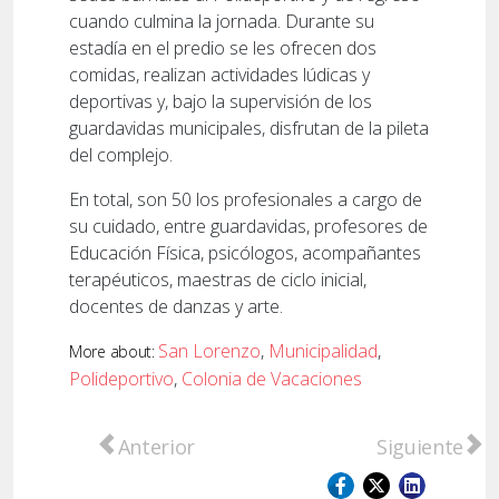
cuando culmina la jornada. Durante su
estadía en el predio se les ofrecen dos
comidas, realizan actividades lúdicas y
deportivas y, bajo la supervisión de los
guardavidas municipales, disfrutan de la pileta
del complejo.
En total, son 50 los profesionales a cargo de
su cuidado, entre guardavidas, profesores de
Educación Física, psicólogos, acompañantes
terapéuticos, maestras de ciclo inicial,
docentes de danzas y arte.
San Lorenzo
,
Municipalidad
,
More about:
Polideportivo
,
Colonia de Vacaciones
Artículo anterior: Así conmemorará San Lor
Artículo sigu
Anterior
Siguiente