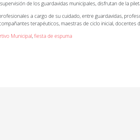
 supervisión de los guardavidas municipales, disfrutan de la pile
s profesionales a cargo de su cuidado, entre guardavidas, profe
acompañantes terapéuticos, maestras de ciclo inicial, docentes 
rtivo Municipal
,
fiesta de espuma
ior: San Lorenzo: Con su infraestructura edilicia com