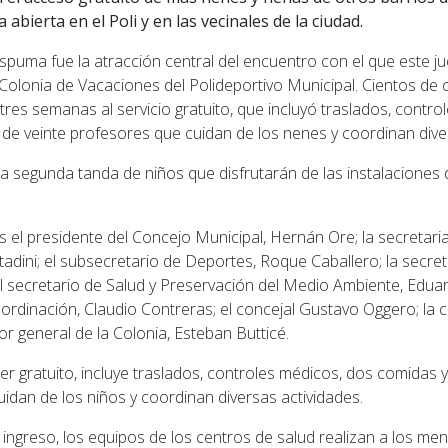
 abierta en el Poli y en las vecinales de la ciudad.
spuma fue la atracción central del encuentro con el que este jue
Colonia de Vacaciones del Polideportivo Municipal. Cientos de 
res semanas al servicio gratuito, que incluyó traslados, contro
 de veinte profesores que cuidan de los nenes y coordinan dive
la segunda tanda de niños que disfrutarán de las instalaciones d
s el presidente del Concejo Municipal, Hernán Ore; la secretari
ttadini; el subsecretario de Deportes, Roque Caballero; la secre
el secretario de Salud y Preservación del Medio Ambiente, Eduar
ordinación, Claudio Contreras; el concejal Gustavo Oggero; la
dor general de la Colonia, Esteban Butticé.
cter gratuito, incluye traslados, controles médicos, dos comidas y
idan de los niños y coordinan diversas actividades.
ingreso, los equipos de los centros de salud realizan a los me