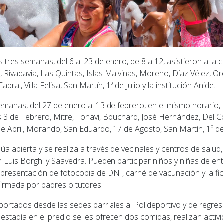
 tres semanas, del 6 al 23 de enero, de 8 a 12, asistieron a la c
, Rivadavia, Las Quintas, Islas Malvinas, Moreno, Díaz Vélez, Or
ral, Villa Felisa, San Martín, 1º de Julio y la institución Anide.
semanas, del 27 de enero al 13 de febrero, en el mismo horario, 
os 3 de Febrero, Mitre, Fonavi, Bouchard, José Hernández, Del 
 Abril, Morando, San Eduardo, 17 de Agosto, San Martín, 1º de 
núa abierta y se realiza a través de vecinales y centros de salu
 Luis Borghi y Saavedra. Pueden participar niños y niñas de en
a presentación de fotocopia de DNI, carné de vacunación y la fi
firmada por padres o tutores.
portados desde las sedes barriales al Polideportivo y de regre
estadía en el predio se les ofrecen dos comidas, realizan activi