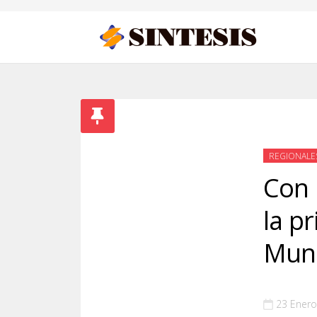
REGIONALE
Con 
la p
Muni
23 Enero