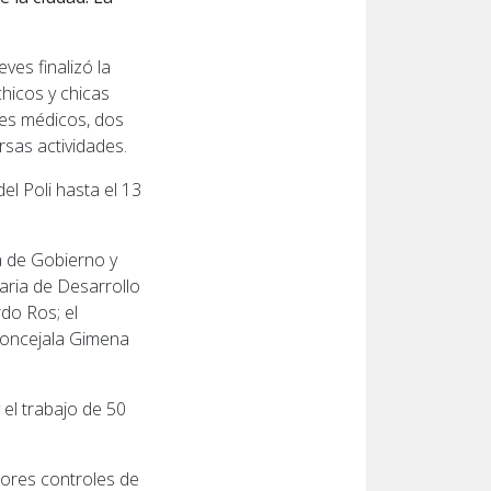
ves finalizó la
chicos y chicas
les médicos, dos
rsas actividades.
el Poli hasta el 13
a de Gobierno y
taria de Desarrollo
do Ros; el
 concejala Gimena
 el trabajo de 50
nores controles de