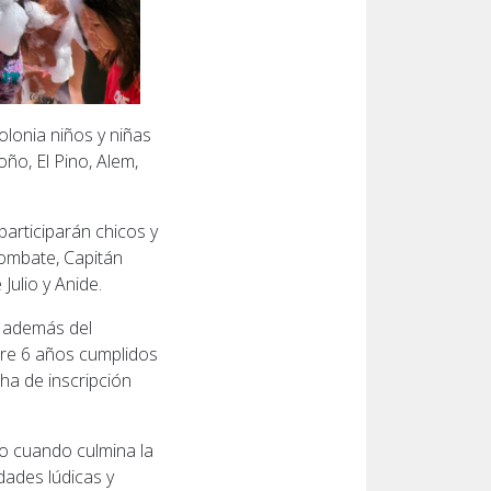
olonia niños y niñas
oño, El Pino, Alem,
participarán chicos y
Combate, Capitán
Julio y Anide.
d, además del
tre 6 años cumplidos
cha de inscripción
so cuando culmina la
dades lúdicas y