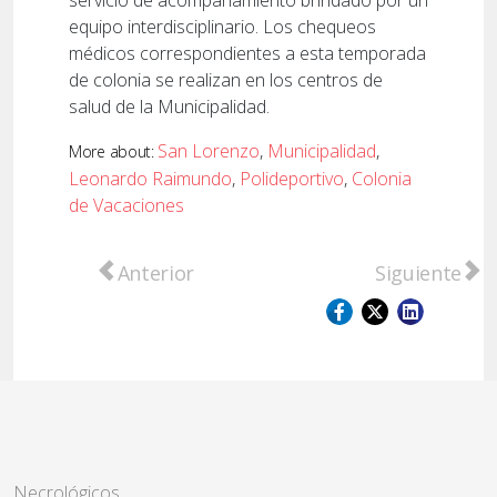
equipo interdisciplinario. Los chequeos
médicos correspondientes a esta temporada
de colonia se realizan en los centros de
salud de la Municipalidad.
San Lorenzo
,
Municipalidad
,
More about:
Leonardo Raimundo
,
Polideportivo
,
Colonia
de Vacaciones
Artículo anterior: Todos los chequeos en el 
Artículo sigu
Anterior
Siguiente
Necrológicos