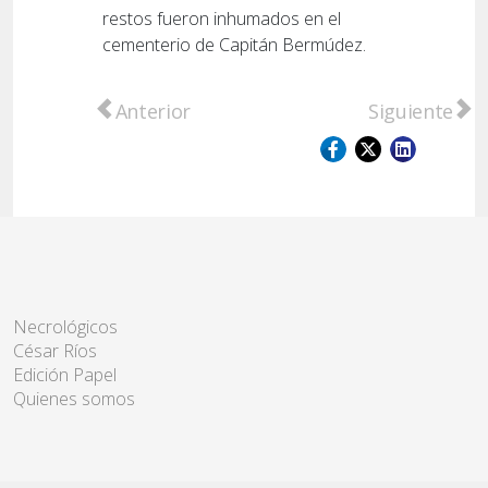
restos fueron inhumados en el
cementerio de Capitán Bermúdez.
Artículo anterior: CAPYOS
Artículo sig
Anterior
Siguiente
Necrológicos
César Ríos
Edición Papel
Quienes somos