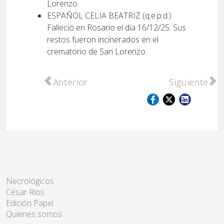
Lorenzo.
ESPAÑOL CELIA BEATRIZ (q.e.p.d.)
Falleció en Rosario el día 16/12/25. Sus
restos fueron incinerados en el
crematorio de San Lorenzo.
Artículo anterior: SERVICIOS CARAMUTO - 
Artículo sigu
Anterior
Siguiente
Necrológicos
César Ríos
Edición Papel
Quienes somos