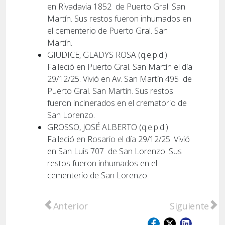
en Rivadavia 1852
de Puerto Gral. San
Martín. Sus restos fueron inhumados en
el cementerio de Puerto Gral. San
Martín.
GIUDICE, GLADYS ROSA (q.e.p.d.)
Falleció en Puerto Gral. San Martín el día
29/12/25. Vivió en Av. San Martín 495
de
Puerto Gral. San Martín. Sus restos
fueron incinerados en el crematorio de
San Lorenzo.
GROSSO, JOSÉ ALBERTO (q.e.p.d.)
Falleció en Rosario el día 29/12/25. Vivió
en San Luis 707
de San Lorenzo. Sus
restos fueron inhumados en el
cementerio de San Lorenzo.
Artículo anterior: SERVICIOS CARAMUTO – 
Artículo sig
Anterior
Siguiente