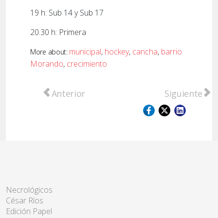
19 h: Sub 14 y Sub 17
20.30 h: Primera
municipal
,
hockey
,
cancha
,
barrio
More about:
Morando
,
crecimiento
Artículo anterior: Fútbol: Se viene una nu
Artículo sig
Anterior
Siguiente
Necrológicos
César Ríos
Edición Papel