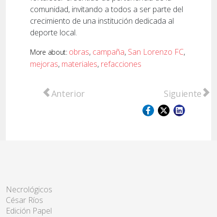
comunidad, invitando a todos a ser parte del
crecimiento de una institución dedicada al
deporte local.
obras
,
campaña
,
San Lorenzo FC
,
More about:
mejoras
,
materiales
,
refacciones
Artículo anterior: El Campeón vuelve a casa:
Artículo sigui
Anterior
Siguiente
Necrológicos
César Ríos
Edición Papel