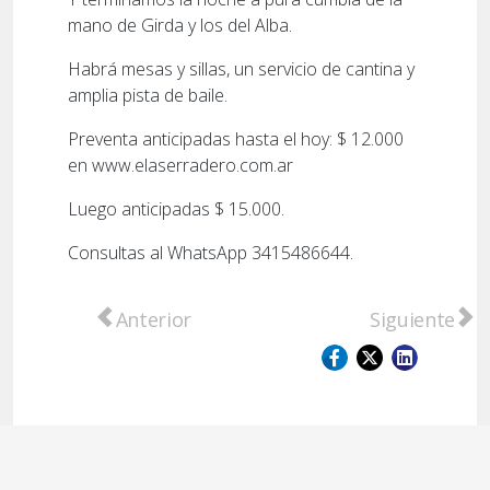
mano de Girda y los del Alba.
Habrá mesas y sillas, un servicio de cantina y
amplia pista de baile.
Preventa anticipadas hasta el hoy: $ 12.000
en www.elaserradero.com.ar
Luego anticipadas $ 15.000.
Consultas al WhatsApp 3415486644.
Artículo anterior: Upalleros, “Alma Nativa” 
Artículo sigu
Anterior
Siguiente