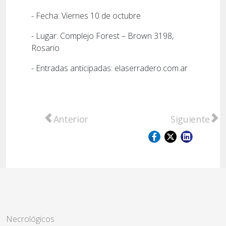
- Fecha: Viernes 10 de octubre
- Lugar: Complejo Forest – Brown 3198,
Rosario
- Entradas anticipadas: elaserradero.com.ar
Artículo anterior: Folclore y Tradiciones en
Artículo sigu
Anterior
Siguiente
Necrológicos