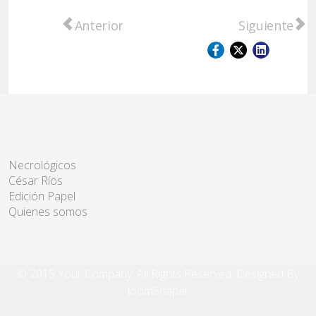
Artículo anterior: Folclore y tradiciones en
Artículo sigu
Anterior
Siguiente
Necrológicos
César Ríos
Edición Papel
Quienes somos
© 2015 Your Company. All Rights Reserved. Designed By
JoomShaper