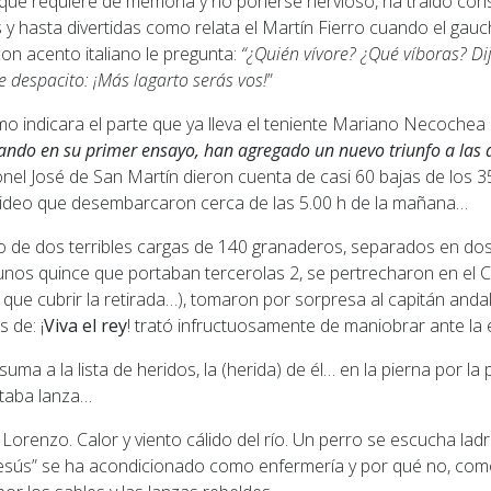
que requiere de memoria y no ponerse nervioso, ha traído co
 y hasta divertidas como relata el Martín Fierro cuando el gauc
 con acento italiano le pregunta:
“¿Quién vívore? ¿Qué víboras? Dij
ije despacito: ¡Más lagarto serás vos!
”
mo indicara el parte que ya lleva el teniente Mariano Necochea 
ndo en su primer ensayo, han agregado un nuevo triunfo a las 
nel José de San Martín dieron cuenta de casi 60 bajas de los 3
deo que desembarcaron cerca de las 5.00 h de la mañana…
o de dos terribles cargas de 140 granaderos, separados en d
nos quince que portaban tercerolas
2
, se pertrecharon en el 
a que cubrir la retirada…), tomaron por sorpresa al capitán and
s de: ¡
Viva el rey
! trató infructuosamente de maniobrar ante la e
 suma a la lista de heridos, la (herida) de él… en la pierna por la 
taba lanza…
orenzo. Calor y viento cálido del río. Un perro se escucha ladra
sús” se ha acondicionado como enfermería y por qué no, como 