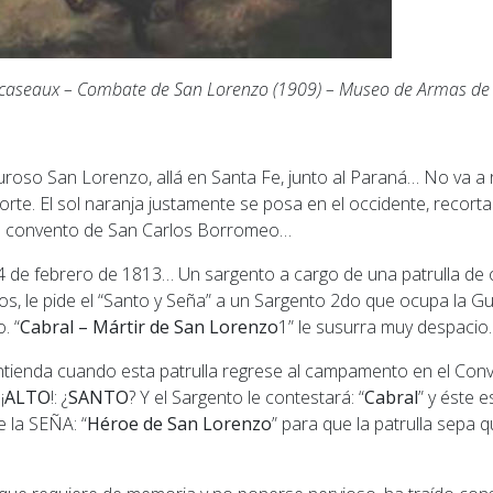
caseaux – Combate de San Lorenzo (1909) – Museo de Armas de 
roso San Lorenzo, allá en Santa Fe, junto al Paraná… No va a 
norte. El sol naranja justamente se posa en el occidente, recorta
el convento de San Carlos Borromeo…
l 4 de febrero de 1813… Un sargento a cargo de una patrulla de 
, le pide el “Santo y Seña” a un Sargento 2do que ocupa la Gu
. “
Cabral – Mártir de San Lorenzo
1
” le susurra muy despacio
entienda cuando esta patrulla regrese al campamento en el Conv
¡
ALTO
!: ¿
SANTO
? Y el Sargento le contestará: “
Cabral
” y éste 
e la SEÑA: “
Héroe de San Lorenzo
” para que la patrulla sepa q