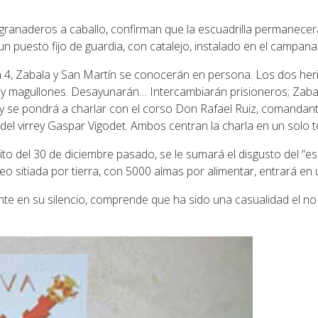
s granaderos a caballo, confirman que la escuadrilla permanece
un puesto fijo de guardia, con catalejo, instalado en el campana
a 4, Zabala y San Martín se conocerán en persona. Los dos her
y magullones. Desayunarán… Intercambiarán prisioneros; Zaba
y se pondrá a charlar con el corso Don Rafael Ruiz, comandan
 del virrey Gaspar Vigodet. Ambos centran la charla en un solo 
rito del 30 de diciembre pasado, se le sumará el disgusto del “
 sitiada por tierra, con 5000 almas por alimentar, entrará en u
te en su silencio, comprende que ha sido una casualidad el no