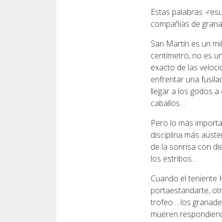
Estas palabras -resu
compañías de grana
San Martín es un mi
centímetro, no es u
exacto de las veloc
enfrentar una fusila
llegar a los godos 
caballos…
Pero lo más importan
disciplina más auste
de la sonrisa con d
los estribos…
Cuando el teniente H
portaestandarte, ot
trofeo… los granade
mueren respondiend