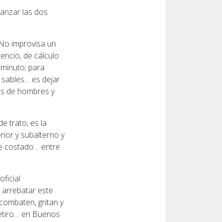
lanzar las dos
 No improvisa un
encio, de cálculo
 minuto; para
 sables… es dejar
los de hombres y
e trato, es la
rior y subalterno y
de costado… entre
ficial
 arrebatar este
combaten, gritan y
etiro… en Buenos