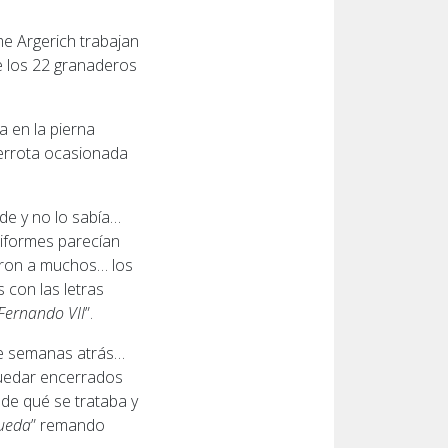
me Argerich trabajan
e los 22 granaderos
a en la pierna
 derrota ocasionada
de y no lo sabía…
niformes parecían
aron a muchos… los
 con las letras
 Fernando VII
”.
de semanas atrás…
quedar encerrados
de qué se trataba y
pueda
” remando