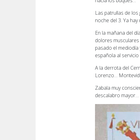
hacia los buques…
Las patrullas de lo
noche del 3. Ya hay 
En la mañana del dí
dolores musculares 
pasado el mediodía 
española al servicio
A la derrota del Cer
Lorenzo… Montevideo
Zabala muy conscien
descalabro mayor…