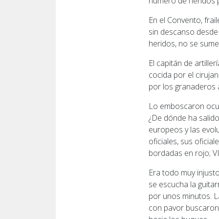
número de heridos p
En el Convento, frail
sin descanso desde
heridos, no se sume
El capitán de artill
cocida por el ciruja
por los granaderos 
Lo emboscaron ocult
¿De dónde ha salido
europeos y las evo
oficiales, sus ofici
bordadas en rojo; VI
Era todo muy injust
se escucha la guita
por unos minutos. La
con pavor buscaron l