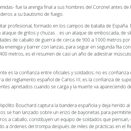
midas- fue la arenga final a sus hombres del Coronel antes de 
deros a su bautismo de fuego.
litar profesional, formado en los campos de batalla de España.
n ataque de gritos y chuzas… es un ataque de emboscada, de sil
idades de caballo de guerra de cerca de 900 a 1000 metros por
da enemiga y barrer con lanzas, para seguir en segunda fila con
a 400 metros, es el resumen de casi un año de adiestrar múscu
te es la confianza entre oficiales y soldados; no es confianza d
ra del reglamento español de Carlos III; es la confianza de supe
ientes apretados cuando se carga y la muerte va apareciendo 
ipólito Bouchard captura la bandera española y deja herido al o
ros se han lanzado sobre un erizo de bayonetas para permitirle
ros a caballo, constituyen un equipo de soldados que piensan, 
o a órdenes del trompa después de miles de prácticas en el R