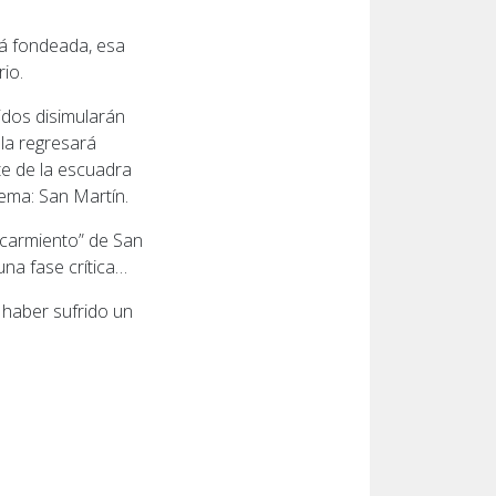
rá fondeada, esa
rio.
idos disimularán
la regresará
te de la escuadra
tema: San Martín.
escarmiento” de San
na fase crítica…
 haber sufrido un