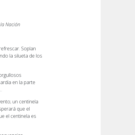
la Nación
refrescar. Soplan
ndo la silueta de los
orgullosos
ardia en la parte
…
ento; un centinela
esperará que el
ue el centinela es