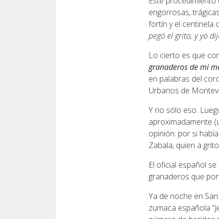
Este procedimiento 
engorrosas, trágicas
fortín y el centinela
pegó el grito; y yo d
Lo cierto es que co
granaderos de mi ma
en palabras del coro
Urbanos de Montevi
Y no sólo eso. Lueg
aproximadamente (u
opinión: por si habí
Zabala, quien a grito
El oficial español se
granaderos que por
Ya de noche en San L
zumaca española “Je