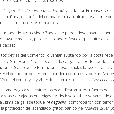
or los sables y las lanzas rebeldes…
es “
españoles al servicio de la Patria
” y el doctor Francisco Cos
 la mañana, después del combate. Tratan infructuosamente qu
n a la columna de los 6 muertos…
ería urbana de Montevideo Zabala, no puede descansar… la herid
no naval le molesta; pero, el verdadero fastidio que sufre es la
a caballo…
os detrás del Convento, lo venían avistando por la costa rebel
 este San Martín? Los trozos de la carga eran perfectos, los u
luciones (cambios de formación)… esos sables latosos masacr
ales y el deshonor de perder la bandera con la cruz de San Andrés
VA en el centro y
F y VII en los laterales de la cruz: “
Viva el Rey
o, como pago a sus esfuerzos por adiestrar a los infantes des
rra y las carcajadas enemigas… A decir verdad, se salvaron de 
 última carga, ese toque: “
A degüello
” comprobaron con terror 
a protección del acantilado, gritos, pánico y el “
sálvese quien 