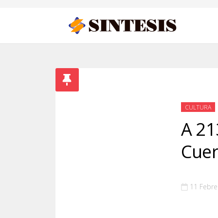
CULTURA
A 21
Cuer
11 Febre