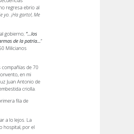
nsecuencias
ho regresa ebrio al
e yo. ¡Ha garto!, Me
al gobierno;
“…los
armas de la patria…
”
50 Milicianos
os compañías de 70
Convento, en mi
aluz Juan Antonio de
mbestida criolla.
primera fila de
r a lo lejos. La
hospital, por el