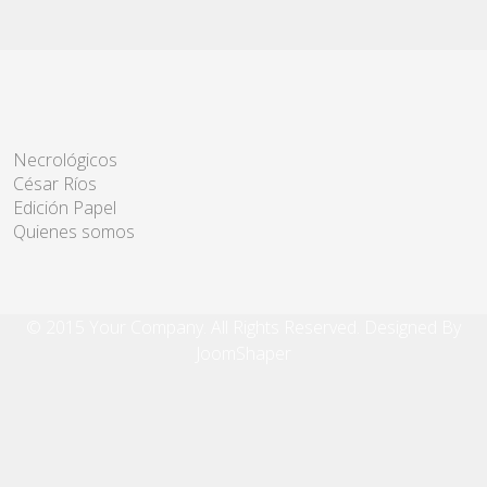
Necrológicos
César Ríos
Edición Papel
Quienes somos
© 2015 Your Company. All Rights Reserved. Designed By
JoomShaper