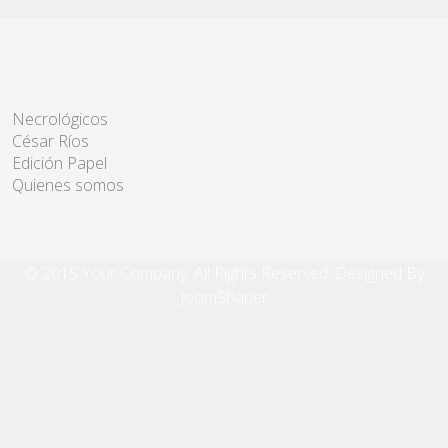
Necrológicos
César Ríos
Edición Papel
Quienes somos
© 2015 Your Company. All Rights Reserved. Designed By
JoomShaper