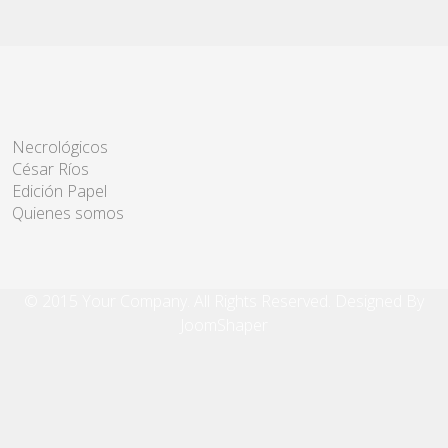
Necrológicos
César Ríos
Edición Papel
Quienes somos
© 2015 Your Company. All Rights Reserved. Designed By
JoomShaper