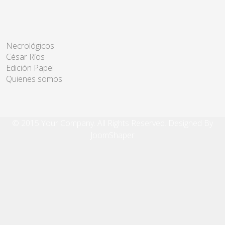
Necrológicos
César Ríos
Edición Papel
Quienes somos
© 2015 Your Company. All Rights Reserved. Designed By
JoomShaper