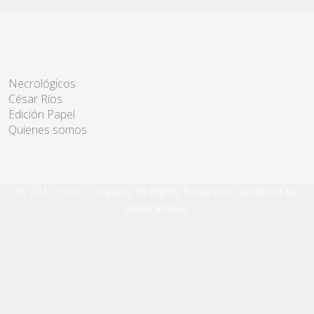
Necrológicos
César Ríos
Edición Papel
Quienes somos
© 2015 Your Company. All Rights Reserved. Designed By
JoomShaper