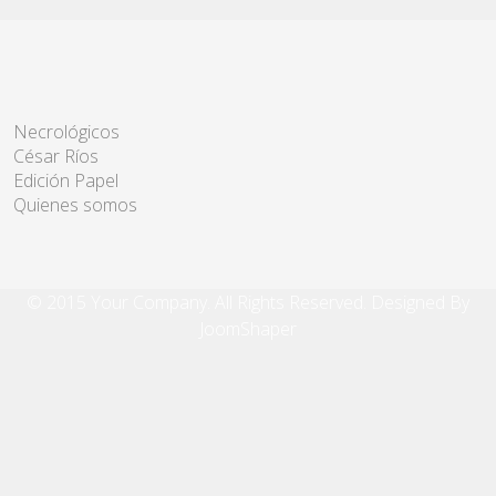
Necrológicos
César Ríos
Edición Papel
Quienes somos
© 2015 Your Company. All Rights Reserved. Designed By
JoomShaper