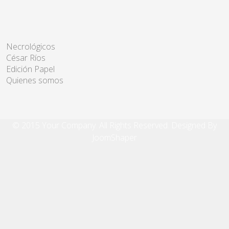
Necrológicos
César Ríos
Edición Papel
Quienes somos
© 2015 Your Company. All Rights Reserved. Designed By
JoomShaper