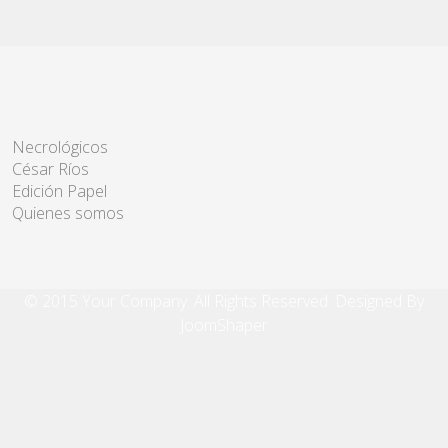
Necrológicos
César Ríos
Edición Papel
Quienes somos
© 2015 Your Company. All Rights Reserved. Designed By
JoomShaper