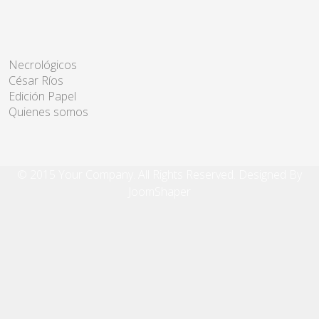
Necrológicos
César Ríos
Edición Papel
Quienes somos
© 2015 Your Company. All Rights Reserved. Designed By
JoomShaper