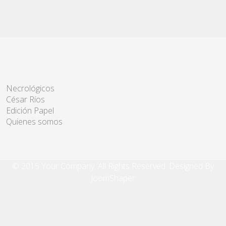
Necrológicos
César Ríos
Edición Papel
Quienes somos
© 2015 Your Company. All Rights Reserved. Designed By
JoomShaper