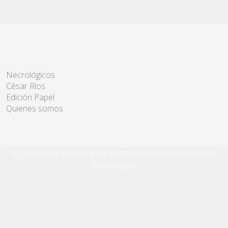
Necrológicos
César Ríos
Edición Papel
Quienes somos
© 2015 Your Company. All Rights Reserved. Designed By
JoomShaper