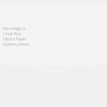
Necrológicos
César Ríos
Edición Papel
Quienes somos
© 2015 Your Company. All Rights Reserved. Designed By
JoomShaper